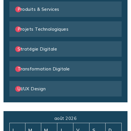
Produits & Services
Projets Technologiques
Stratégie Digitale
Transformation Digitale
UI/UX Design
août 2026
L
M
M
J
V
S
D