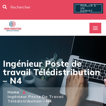
PARLER À
UN
EXPERT
Ingénieur Poste de
travail Télédistribution
– N4
Home
Ingénieur Poste De Travail
Télédistribution – N4