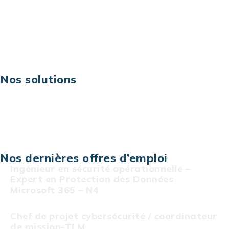
Excellence opérationnelle
Digital & technologies
Risques IT & cybersécurité
Carrières
Nos solutions
Assistance technique sur projet
Projet au forfait
Infogérance
Centre de services informatiques
Nos dernières offres d’emploi
Ingénieur en sécurité opérationnelle –
Expert en Protection des Données
Microsoft 365 – N4
Chef de projet cybersécurité / coordinateur
de mission-TLM