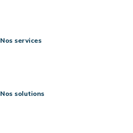
Fax: +33 (0) 1 40 90 30 00
Suivez-nous
Nos services
Business digital
Excellence opérationnelle
Digital & technologies
Risques IT & cybersécurité
Carrières
Nos solutions
Assistance technique sur projet
Projet au forfait
Infogérance
Centre de services informatiques