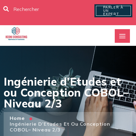
PARLER À
UN
EXPERT
Ingénierie d’Etudes et
ou Conception COBOL–
Niveau 2/3
Home
Ingénierie D’Etudes Et Ou Conception
COBOL– Niveau 2/3