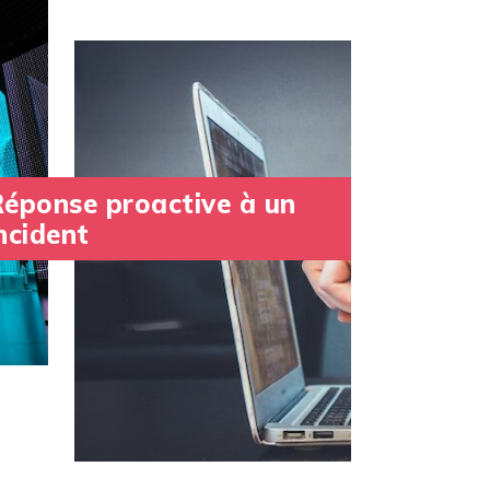
éponse proactive à un
ncident