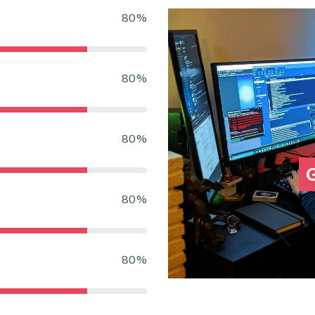
80%
80%
80%
G
80%
80%