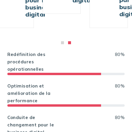
le
digital
business
ness
digital
al
Redéfinition des
80%
procédures
opérationnelles
Optimisation et
80%
amélioration de la
performance
Conduite de
80%
changement pour le