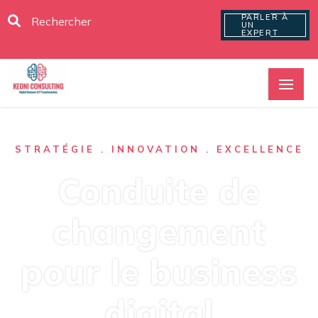
PARLER À
UN
EXPERT
STRATÉGIE . INNOVATION . EXCELLENCE
Conduite de
changement
pour le business
digital