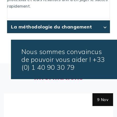
rapidement.
La méthodologie du changement
Nous sommes convaincus
de pouvoir vous aider ! +33
(0) 1 40 90 30 79
Lisez nos dernières
informations
9 Nov