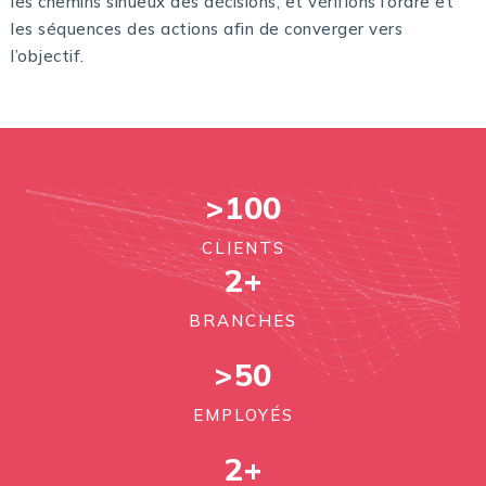
les chemins sinueux des décisions, et vérifions l’ordre et
les séquences des actions afin de converger vers
l’objectif.
>
100
CLIENTS
2
+
BRANCHES
>50
EMPLOYÉS
2
+