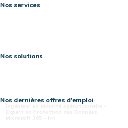
Nos services
Business digital
Excellence opérationnelle
Digital & technologies
Risques IT & cybersécurité
Carrières
Nos solutions
Assistance technique sur projet
Projet au forfait
Infogérance
Centre de services informatiques
Nos dernières offres d’emploi
Ingénieur en sécurité opérationnelle –
Expert en Protection des Données
Microsoft 365 – N4