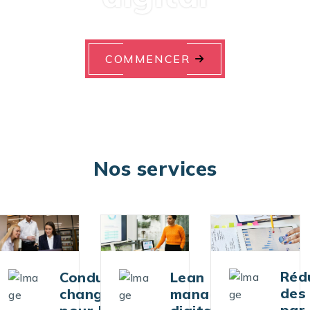
COMMENCER
Nos services
Réduction
uite de
Ag
Lean
des coûts
gement
di
management
par le