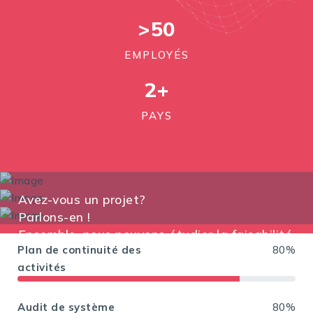
>50
EMPLOYÉS
2
+
PAYS
Avez-vous un projet?
Parlons-en !
Ensemble, nous pouvons étudier la faisabilité
Plan de continuité des
80%
activités
Audit de système
80%