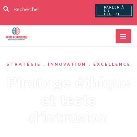
PARLER À
UN
EXPERT
STRATÉGIE . INNOVATION . EXCELLENCE
Piratage éthique
et tests
d’intrusion