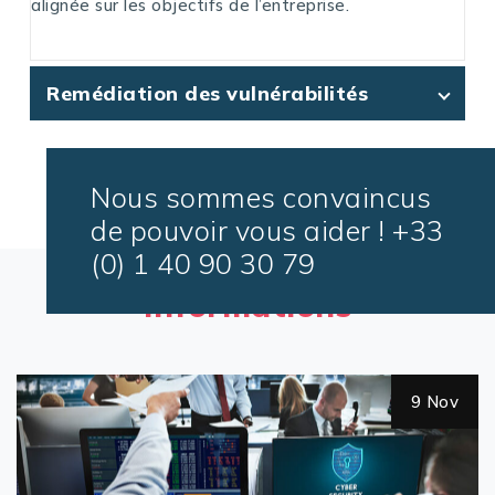
alignée sur les objectifs de l’entreprise.
Remédiation des vulnérabilités
Nous sommes convaincus
de pouvoir vous aider ! +33
(0) 1 40 90 30 79
Lisez nos dernières
informations
v
9 No