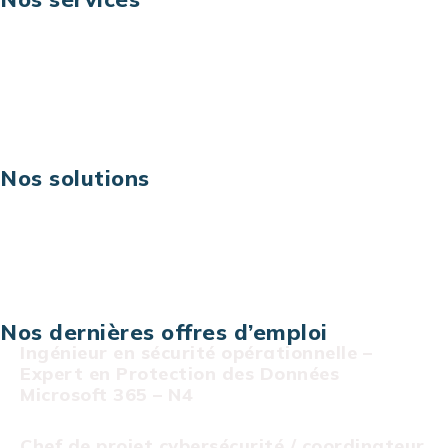
Business digital
Excellence opérationnelle
Digital & technologies
Risques IT & cybersécurité
Carrières
Nos solutions
Assistance technique sur projet
Projet au forfait
Infogérance
Centre de services informatiques
Nos dernières offres d’emploi
Ingénieur en sécurité opérationnelle –
Expert en Protection des Données
Microsoft 365 – N4
Chef de projet cybersécurité / coordinateur