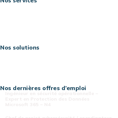
Nos services
Business digital
Excellence opérationnelle
Digital & technologies
Risques IT & cybersécurité
Carrières
Nos solutions
Assistance technique sur projet
Projet au forfait
Infogérance
Centre de services informatiques
Nos dernières offres d’emploi
Ingénieur en sécurité opérationnelle –
Expert en Protection des Données
Microsoft 365 – N4
Chef de projet cybersécurité / coordinateur