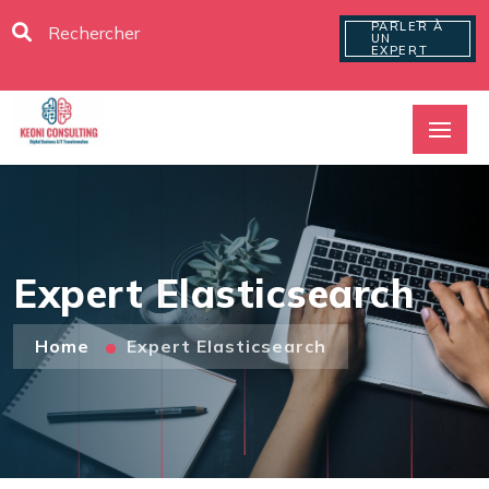
PARLER À
UN
EXPERT
Expert Elasticsearch
Home
Expert Elasticsearch