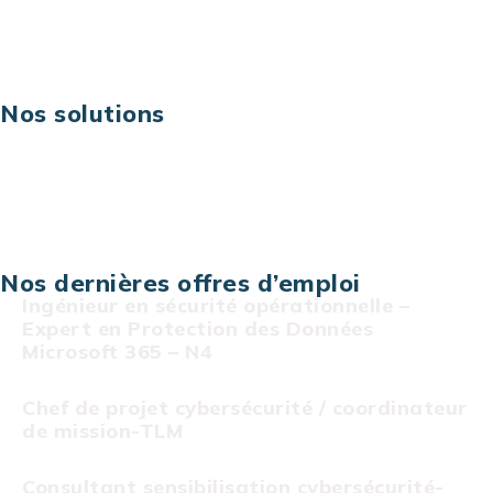
Risques IT & cybersécurité
Carrières
Nos solutions
Assistance technique sur projet
Projet au forfait
Infogérance
Centre de services informatiques
Nos dernières offres d’emploi
Ingénieur en sécurité opérationnelle –
Expert en Protection des Données
Microsoft 365 – N4
Chef de projet cybersécurité / coordinateur
de mission-TLM
Consultant sensibilisation cybersécurité-