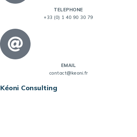
TELEPHONE
+33 (0) 1 40 90 30 79
EMAIL
contact@keoni.fr
Kéoni Consulting
Kéoni Consulting est votre partenaire pour la
transformation digitale. Nous vous aidons à
transformer votre modèle économique, à aligner
vos processus opérationnels avec le digital, à
sélectionner les meilleures technologies et à vous