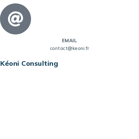
EMAIL
contact@keoni.fr
Kéoni Consulting
Kéoni Consulting est votre partenaire pour la
transformation digitale. Nous vous aidons à
transformer votre modèle économique, à aligner
vos processus opérationnels avec le digital, à
sélectionner les meilleures technologies et à vous
prémunir contre les risques et les menaces à l’ère
du digital.