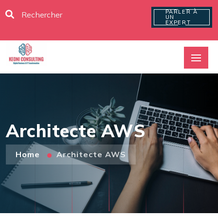
PARLER À
UN
EXPERT
Architecte AWS
Home
Architecte AWS