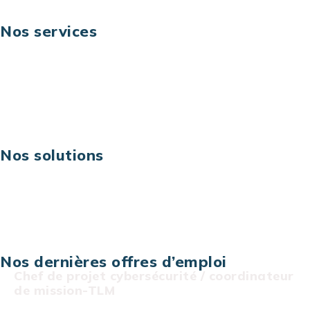
Nos services
Business digital
Excellence opérationnelle
Digital & technologies
Risques IT & cybersécurité
Carrières
Nos solutions
Assistance technique sur projet
Projet au forfait
Infogérance
Centre de services informatiques
Nos dernières offres d’emploi
Chef de projet cybersécurité / coordinateur
de mission-TLM