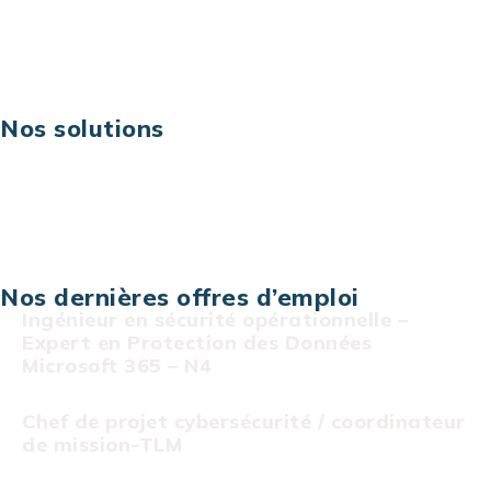
Digital & technologies
Risques IT & cybersécurité
Carrières
Nos solutions
Assistance technique sur projet
Projet au forfait
Infogérance
Centre de services informatiques
Nos dernières offres d’emploi
Ingénieur en sécurité opérationnelle –
Expert en Protection des Données
Microsoft 365 – N4
Chef de projet cybersécurité / coordinateur
de mission-TLM