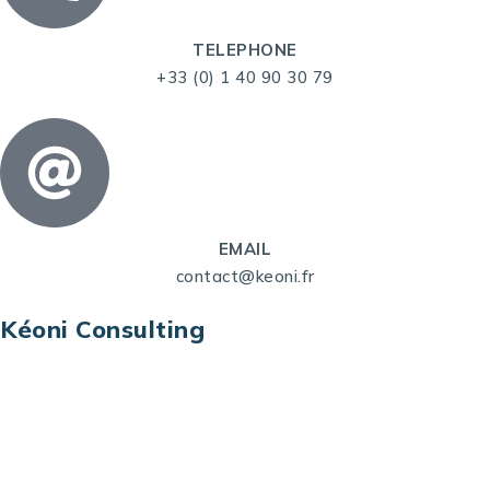
TELEPHONE
+33 (0) 1 40 90 30 79
EMAIL
contact@keoni.fr
Kéoni Consulting
Kéoni Consulting est votre partenaire pour la
transformation digitale. Nous vous aidons à
transformer votre modèle économique, à aligner
vos processus opérationnels avec le digital, à