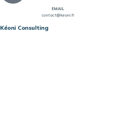
EMAIL
contact@keoni.fr
Kéoni Consulting
Kéoni Consulting est votre partenaire pour la
transformation digitale. Nous vous aidons à
transformer votre modèle économique, à aligner
vos processus opérationnels avec le digital, à
sélectionner les meilleures technologies et à vous
prémunir contre les risques et les menaces à l’ère
du digital.
Adresse : Tour La grande Arche – Paroi Nord
92044 Paris La Défense – France
Email: contact@keoni.fr