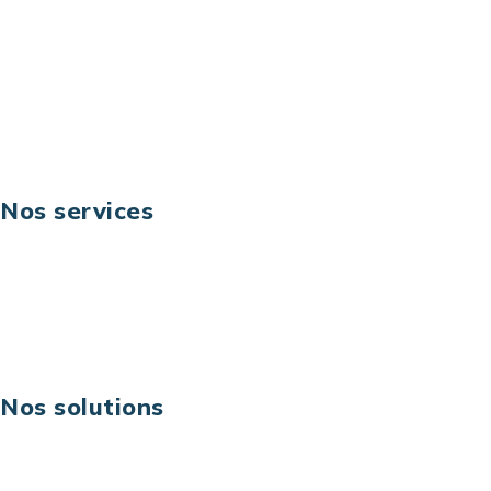
Téléphone: +33 (0) 1 40 90 30 79
Fax: +33 (0) 1 40 90 30 00
Suivez-nous
Nos services
Business digital
Excellence opérationnelle
Digital & technologies
Risques IT & cybersécurité
Carrières
Nos solutions
Assistance technique sur projet
Projet au forfait
Infogérance