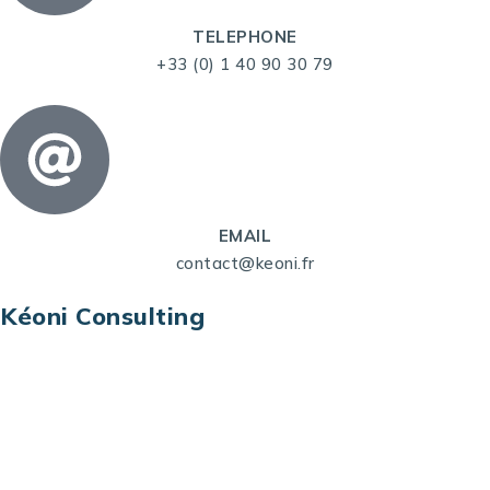
TELEPHONE
+33 (0) 1 40 90 30 79
EMAIL
contact@keoni.fr
Kéoni Consulting
Kéoni Consulting est votre partenaire pour la
transformation digitale. Nous vous aidons à
transformer votre modèle économique, à aligner
vos processus opérationnels avec le digital, à
sélectionner les meilleures technologies et à vous