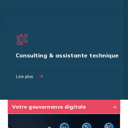
Consulting & assistante technique
Lire plus
Lire plus
Votre gouvernance digitale