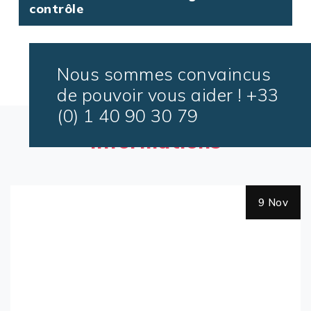
contrôle
Nous sommes convaincus
de pouvoir vous aider ! +33
(0) 1 40 90 30 79
Lisez nos dernières
informations
9 Nov