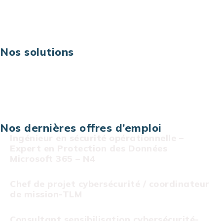
Risques IT & cybersécurité
Carrières
Nos solutions
Assistance technique sur projet
Projet au forfait
Infogérance
Centre de services informatiques
Nos dernières offres d’emploi
Ingénieur en sécurité opérationnelle –
Expert en Protection des Données
Microsoft 365 – N4
Chef de projet cybersécurité / coordinateur
de mission-TLM
Consultant sensibilisation cybersécurité-