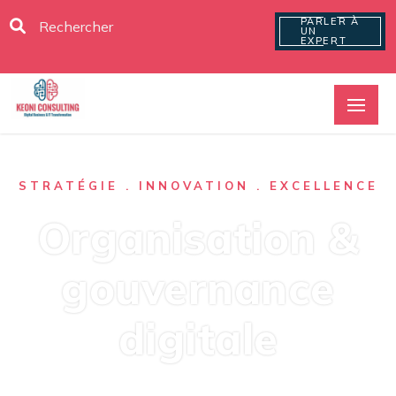
PARLER À
UN
EXPERT
STRATÉGIE . INNOVATION . EXCELLENCE
Organisation &
gouvernance
digitale