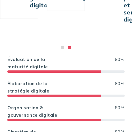
ale
et de
services
digitaux
Évaluation de la
80%
maturité digitale
Élaboration de la
80%
stratégie digitale
Organisation &
80%
gouvernance digitale
Direction de
80%