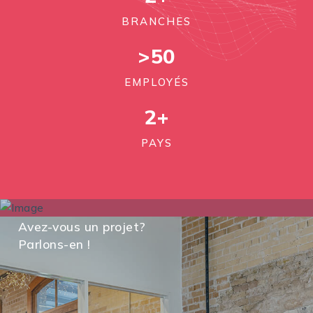
BRANCHES
>50
EMPLOYÉS
2
+
PAYS
Avez-vous un projet?
Parlons-en !