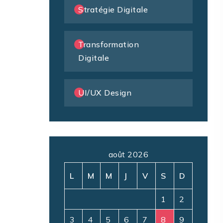
Stratégie Digitale
Transformation
Digitale
UI/UX Design
août 2026
L
M
M
J
V
S
D
1
2
3
4
5
6
7
8
9