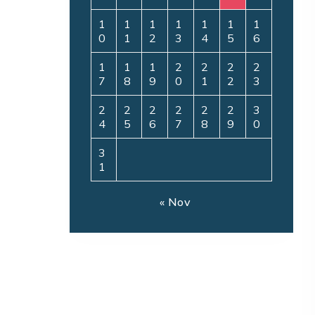
1
1
1
1
1
1
1
0
1
2
3
4
5
6
1
1
1
2
2
2
2
7
8
9
0
1
2
3
2
2
2
2
2
2
3
4
5
6
7
8
9
0
3
1
« Nov