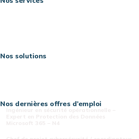
Nos services
Business digital
Excellence opérationnelle
Digital & technologies
Risques IT & cybersécurité
Carrières
Nos solutions
Assistance technique sur projet
Projet au forfait
Infogérance
Centre de services informatiques
Nos dernières offres d’emploi
Ingénieur en sécurité opérationnelle –
Expert en Protection des Données
Microsoft 365 – N4
Chef de projet cybersécurité / coordinateur