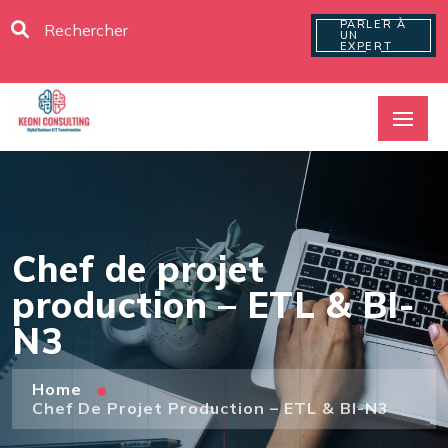
PARLER À
UN
EXPERT
Chef de projet
production – ETL & BI-
N3
Home
Chef De Projet Production – ETL & BI-N3