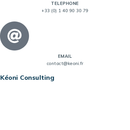
TELEPHONE
+33 (0) 1 40 90 30 79
EMAIL
contact@keoni.fr
Kéoni Consulting
Kéoni Consulting est votre partenaire pour la
transformation digitale. Nous vous aidons à
transformer votre modèle économique, à aligner
vos processus opérationnels avec le digital, à
sélectionner les meilleures technologies et à vous