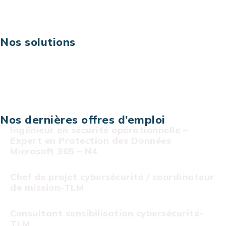
Risques IT & cybersécurité
Carrières
Nos solutions
Assistance technique sur projet
Projet au forfait
Infogérance
Centre de services informatiques
Nos dernières offres d’emploi
Ingénieur en sécurité opérationnelle –
Expert en Protection des Données
Microsoft 365 – N4
Chef de projet cybersécurité / coordinateur
de mission-TLM
Consultant sensibilisation cybersécurité-
TLM