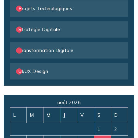
Projets Technologiques
Stratégie Digitale
Transformation Digitale
UI/UX Design
août 2026
L
M
M
J
V
S
D
1
2