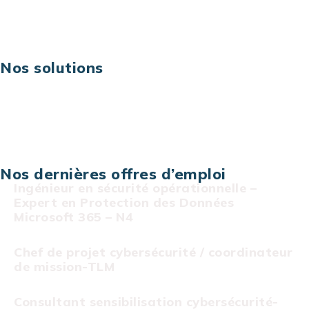
Risques IT & cybersécurité
Carrières
Nos solutions
Assistance technique sur projet
Projet au forfait
Infogérance
Centre de services informatiques
Nos dernières offres d’emploi
Ingénieur en sécurité opérationnelle –
Expert en Protection des Données
Microsoft 365 – N4
Chef de projet cybersécurité / coordinateur
de mission-TLM
Consultant sensibilisation cybersécurité-