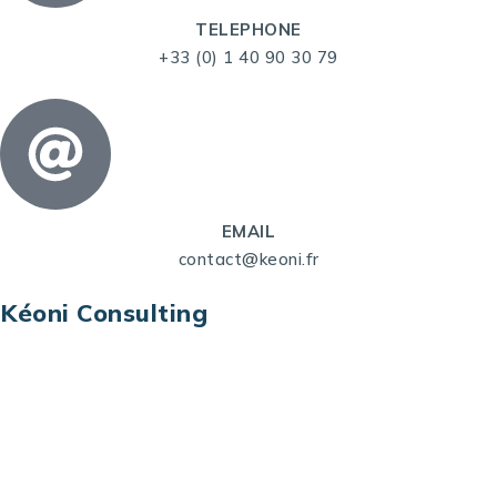
TELEPHONE
+33 (0) 1 40 90 30 79
EMAIL
contact@keoni.fr
Kéoni Consulting
Kéoni Consulting est votre partenaire pour la
transformation digitale. Nous vous aidons à
transformer votre modèle économique, à aligner
vos processus opérationnels avec le digital, à
sélectionner les meilleures technologies et à vous