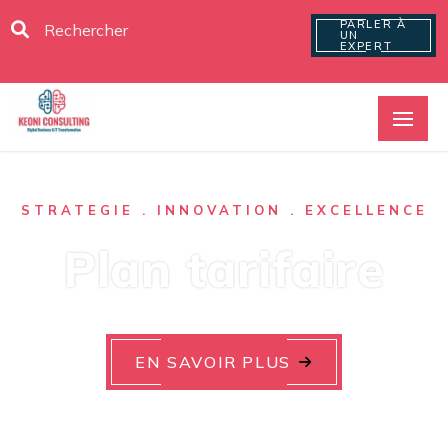
PARLER À
UN
EXPERT
STRATEGIE . INNOVATION . EXCELLENCE
Plan tarifaire
EN SAVOIR PLUS