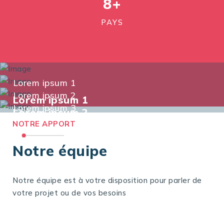
8
+
PAYS
Lorem ipsum 1
Lorem ipsum 2
Lorem ipsum 1
Lorem ipsum 3
Lorem ipsum 2
Lorem ipsum 4
Lorem ipsum 3
NOTRE APPORT
Lorem ipsum 4
Notre équipe
Notre équipe est à votre disposition pour parler de
votre projet ou de vos besoins