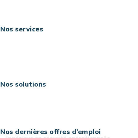
Suivez-nous
Nos services
Business digital
Excellence opérationnelle
Digital & technologies
Risques IT & cybersécurité
Carrières
Nos solutions
Assistance technique sur projet
Projet au forfait
Infogérance
Centre de services informatiques
Nos dernières offres d’emploi
Ingénieur en sécurité opérationnelle –