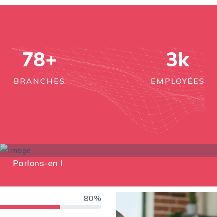
78
+
3
k
BRANCHES
EMPLOYÉES
Parlons-en !
80%