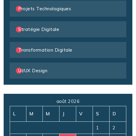
Projets Technologiques
Stratégie Digitale
Transformation Digitale
UI/UX Design
août 2026
L
M
M
J
V
S
D
1
2