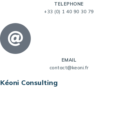
TELEPHONE
+33 (0) 1 40 90 30 79
EMAIL
contact@keoni.fr
Kéoni Consulting
Kéoni Consulting est votre partenaire pour la
transformation digitale. Nous vous aidons à
transformer votre modèle économique, à aligner
vos processus opérationnels avec le digital, à
sélectionner les meilleures technologies et à vous