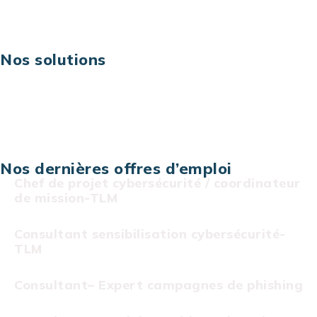
Risques IT & cybersécurité
Carrières
Nos solutions
Assistance technique sur projet
Projet au forfait
Infogérance
Centre de services informatiques
Nos dernières offres d’emploi
Chef de projet cybersécurité / coordinateur
de mission-TLM
Consultant sensibilisation cybersécurité-
TLM
Consultant– Expert campagnes de phishing