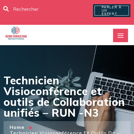
PARLER À
UN
EXPERT
Technicien
Visioconférence et
outils de Collaboration
unifiés – RUN -N3
Home
Technicien Visioconférence Et Outils De