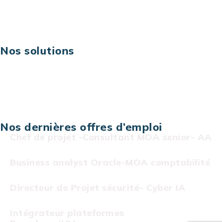
Risques IT & cybersécurité
Carrières
Nos solutions
Assistance technique sur projet
Projet au forfait
Infogérance
Centre de services informatiques
Nos dernières offres d’emploi
Chef de projet -Consultant MOA senior- AA
Business analyst Oracle-MOA comptabilité
Directeur de Projet sécurité- Cyber IA
Intégrateur plateformes