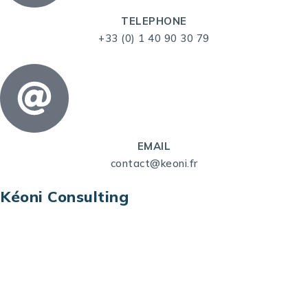
TELEPHONE
+33 (0) 1 40 90 30 79
EMAIL
contact@keoni.fr
Kéoni Consulting
Kéoni Consulting est votre partenaire pour la
transformation digitale. Nous vous aidons à
transformer votre modèle économique, à aligner
vos processus opérationnels avec le digital, à
sélectionner les meilleures technologies et à vous