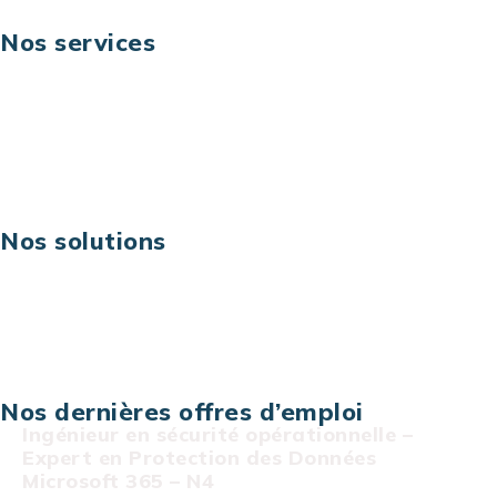
Nos services
Business digital
Excellence opérationnelle
Digital & technologies
Risques IT & cybersécurité
Carrières
Nos solutions
Assistance technique sur projet
Projet au forfait
Infogérance
Centre de services informatiques
Nos dernières offres d’emploi
Ingénieur en sécurité opérationnelle –
Expert en Protection des Données
Microsoft 365 – N4