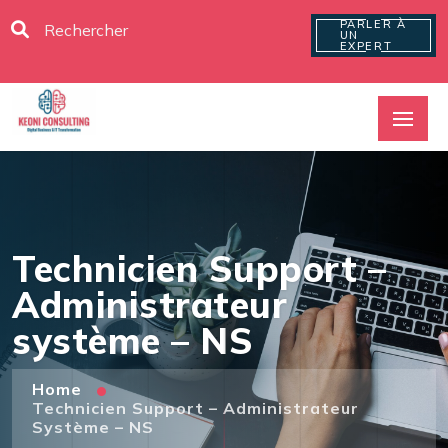
PARLER À
UN
EXPERT
Technicien Support –
Administrateur
système – NS
Home
Technicien Support – Administrateur
Système – NS