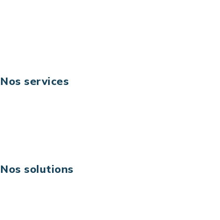
Téléphone: +33 (0) 1 40 90 30 79
Fax: +33 (0) 1 40 90 30 00
Suivez-nous
Nos services
Business digital
Excellence opérationnelle
Digital & technologies
Risques IT & cybersécurité
Carrières
Nos solutions
Assistance technique sur projet
Projet au forfait
Infogérance
Centre de services informatiques