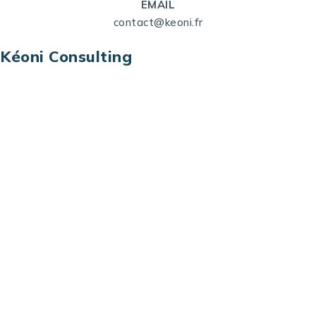
EMAIL
contact@keoni.fr
Kéoni Consulting
Kéoni Consulting est votre partenaire pour la
transformation digitale. Nous vous aidons à
transformer votre modèle économique, à aligner
vos processus opérationnels avec le digital, à
sélectionner les meilleures technologies et à vous
prémunir contre les risques et les menaces à l’ère
du digital.
Adresse : Tour La grande Arche – Paroi Nord
92044 Paris La Défense – France
Email: contact@keoni.fr