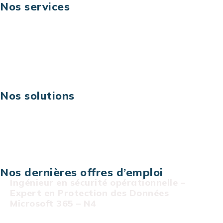
Nos services
Business digital
Excellence opérationnelle
Digital & technologies
Risques IT & cybersécurité
Carrières
Nos solutions
Assistance technique sur projet
Projet au forfait
Infogérance
Centre de services informatiques
Nos dernières offres d’emploi
Ingénieur en sécurité opérationnelle –
Expert en Protection des Données
Microsoft 365 – N4