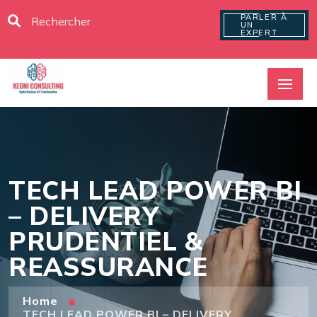
PARLER À
UN
EXPERT
TECH LEAD POWER BI
– DELIVERY
PRUDENTIEL &
REASSURANCE
Home
TECH LEAD POWER BI – DELIVERY