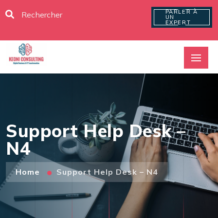
PARLER À
UN
EXPERT
Support Help Desk –
N4
Home
Support Help Desk – N4