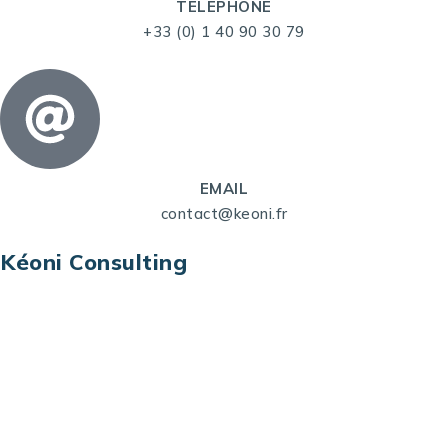
TELEPHONE
+33 (0) 1 40 90 30 79
EMAIL
contact@keoni.fr
Kéoni Consulting
Kéoni Consulting est votre partenaire pour la
transformation digitale. Nous vous aidons à
transformer votre modèle économique, à aligner
vos processus opérationnels avec le digital, à
sélectionner les meilleures technologies et à vous