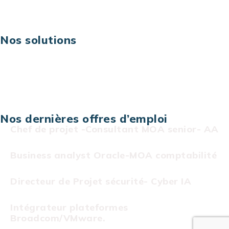
Carrières
Nos solutions
Assistance technique sur projet
Projet au forfait
Infogérance
Centre de services informatiques
Nos dernières offres d’emploi
Chef de projet -Consultant MOA senior- AA
Business analyst Oracle-MOA comptabilité
Directeur de Projet sécurité- Cyber IA
Intégrateur plateformes
Broadcom/VMware.