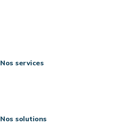
Téléphone: +33 (0) 1 40 90 30 79
Fax: +33 (0) 1 40 90 30 00
Suivez-nous
Nos services
Business digital
Excellence opérationnelle
Digital & technologies
Risques IT & cybersécurité
Carrières
Nos solutions
Assistance technique sur projet
Projet au forfait