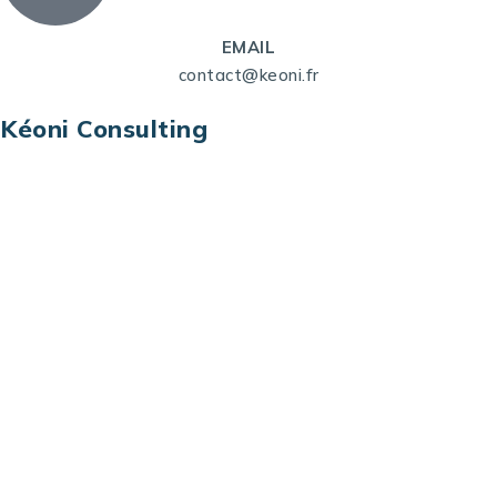
EMAIL
contact@keoni.fr
Kéoni Consulting
Kéoni Consulting est votre partenaire pour la
transformation digitale. Nous vous aidons à
transformer votre modèle économique, à aligner
vos processus opérationnels avec le digital, à
sélectionner les meilleures technologies et à vous
prémunir contre les risques et les menaces à l’ère
du digital.
Adresse : Tour La grande Arche – Paroi Nord
92044 Paris La Défense – France
Email: contact@keoni.fr