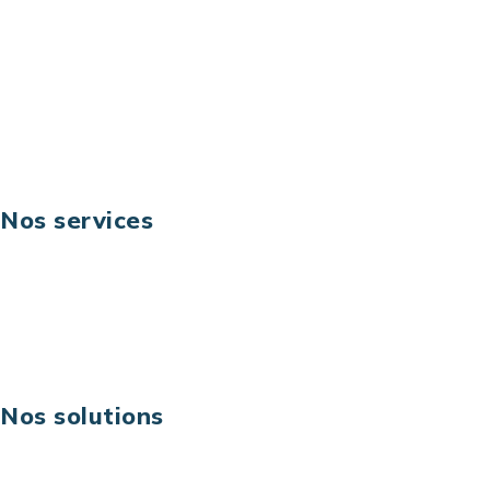
Téléphone: +33 (0) 1 40 90 30 79
Fax: +33 (0) 1 40 90 30 00
Suivez-nous
Nos services
Business digital
Excellence opérationnelle
Digital & technologies
Risques IT & cybersécurité
Carrières
Nos solutions
Assistance technique sur projet
Projet au forfait