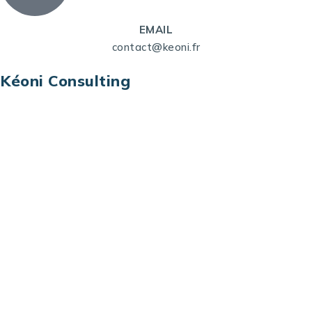
EMAIL
contact@keoni.fr
Kéoni Consulting
Kéoni Consulting est votre partenaire pour la
transformation digitale. Nous vous aidons à
transformer votre modèle économique, à aligner
vos processus opérationnels avec le digital, à
sélectionner les meilleures technologies et à vous
prémunir contre les risques et les menaces à l’ère
du digital.
Adresse : Tour La grande Arche – Paroi Nord
92044 Paris La Défense – France
Email: contact@keoni.fr