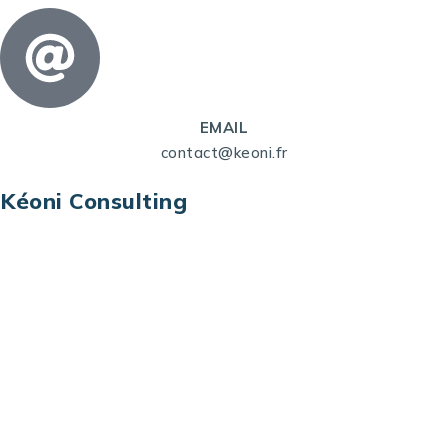
EMAIL
contact@keoni.fr
Kéoni Consulting
Kéoni Consulting est votre partenaire pour la
transformation digitale. Nous vous aidons à
transformer votre modèle économique, à aligner
vos processus opérationnels avec le digital, à
sélectionner les meilleures technologies et à vous
prémunir contre les risques et les menaces à l’ère
du digital.