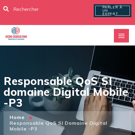
PARLER À
UN
EXPERT
Responsable QoS SI
domaine Digital Mobile
-P3
Home
Responsable QoS SI Domaine Digital
Mobile -P3