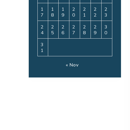
1
1
1
2
2
2
2
7
8
9
0
1
2
3
2
2
2
2
2
2
3
4
5
6
7
8
9
0
3
1
« Nov