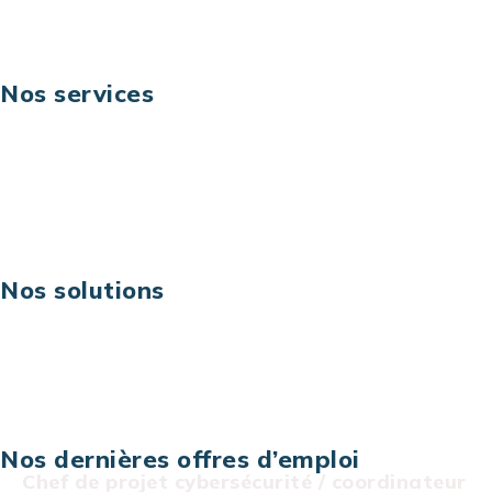
Nos services
Business digital
Excellence opérationnelle
Digital & technologies
Risques IT & cybersécurité
Carrières
Nos solutions
Assistance technique sur projet
Projet au forfait
Infogérance
Centre de services informatiques
Nos dernières offres d’emploi
Chef de projet cybersécurité / coordinateur