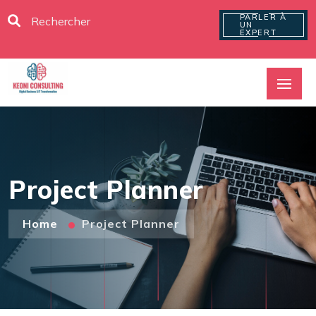
PARLER À
UN
EXPERT
Project Planner
Home
Project Planner