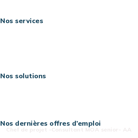
Nos services
Business digital
Excellence opérationnelle
Digital & technologies
Risques IT & cybersécurité
Carrières
Nos solutions
Assistance technique sur projet
Projet au forfait
Infogérance
Centre de services informatiques
Nos dernières offres d’emploi
Chef de projet -Consultant MOA senior- AA