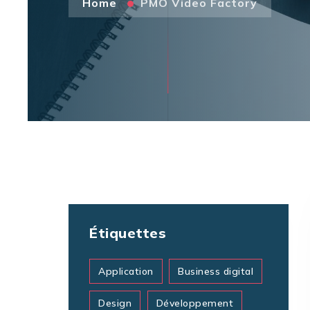
Home
PMO Video Factory
Étiquettes
Application
Business digital
Design
Développement