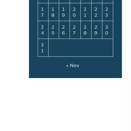
1
1
1
2
2
2
2
7
8
9
0
1
2
3
2
2
2
2
2
2
3
4
5
6
7
8
9
0
3
1
« Nov