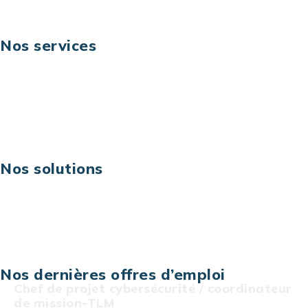
Nos services
Business digital
Excellence opérationnelle
Digital & technologies
Risques IT & cybersécurité
Carrières
Nos solutions
Assistance technique sur projet
Projet au forfait
Infogérance
Centre de services informatiques
Nos dernières offres d’emploi
Chef de projet cybersécurité / coordinateur
de mission-TLM