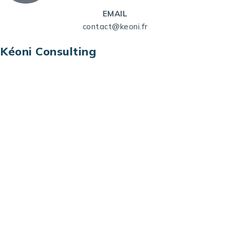
EMAIL
contact@keoni.fr
Kéoni Consulting
Kéoni Consulting est votre partenaire pour la
transformation digitale. Nous vous aidons à
transformer votre modèle économique, à aligner
vos processus opérationnels avec le digital, à
sélectionner les meilleures technologies et à vous
prémunir contre les risques et les menaces à l’ère
du digital.
Adresse : Tour La grande Arche – Paroi Nord
92044 Paris La Défense – France
Email: contact@keoni.fr