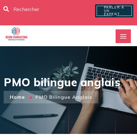
PARLER À
UN
EXPERT
PMO bilingue anglais
Home
PMO Bilingue Anglais