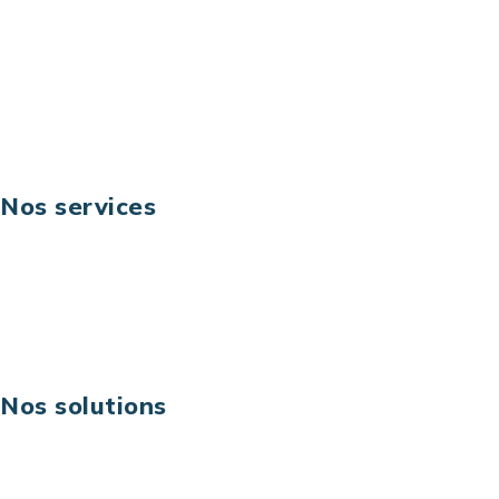
Téléphone: +33 (0) 1 40 90 30 79
Fax: +33 (0) 1 40 90 30 00
Suivez-nous
Nos services
Business digital
Excellence opérationnelle
Digital & technologies
Risques IT & cybersécurité
Carrières
Nos solutions
Assistance technique sur projet
Projet au forfait
Infogérance