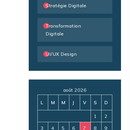
Stratégie Digitale
Transformation
Digitale
UI/UX Design
août 2026
L
M
M
J
V
S
D
1
2
3
4
5
6
7
8
9