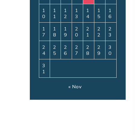
1
1
1
1
1
1
1
0
1
2
3
4
5
6
1
1
1
2
2
2
2
7
8
9
0
1
2
3
2
2
2
2
2
2
3
4
5
6
7
8
9
0
3
1
« Nov