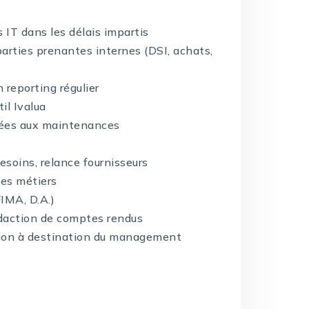
IT dans les délais impartis
s parties prenantes internes (DSI, achats,
n reporting régulier
il Ivalua
liées aux maintenances
esoins, relance fournisseurs
les métiers
FIMA, D.A.)
édaction de comptes rendus
tion à destination du management