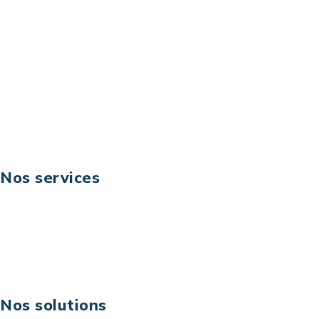
92044 Paris La Défense – France
Email: contact@keoni.fr
Téléphone: +33 (0) 1 40 90 30 79
Fax: +33 (0) 1 40 90 30 00
Suivez-nous
Nos services
Business digital
Excellence opérationnelle
Digital & technologies
Risques IT & cybersécurité
Carrières
Nos solutions
Assistance technique sur projet