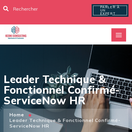
PARLER À
UN
EXPERT
Leader Technique &
Fonctionnel Confirmé-
ServiceNow HR
Home
Leader Technique & Fonctionnel Confirmé-
ServiceNow HR