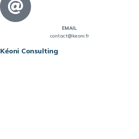
EMAIL
contact@keoni.fr
Kéoni Consulting
Kéoni Consulting est votre partenaire pour la
transformation digitale. Nous vous aidons à
transformer votre modèle économique, à aligner
vos processus opérationnels avec le digital, à
sélectionner les meilleures technologies et à vous
prémunir contre les risques et les menaces à l’ère
du digital.
Adresse : Tour La grande Arche – Paroi Nord