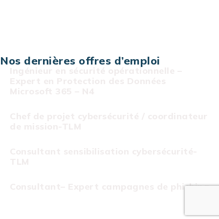
Projet au forfait
Infogérance
Centre de services informatiques
Nos dernières offres d’emploi
Ingénieur en sécurité opérationnelle –
Expert en Protection des Données
Microsoft 365 – N4
Chef de projet cybersécurité / coordinateur
de mission-TLM
Consultant sensibilisation cybersécurité-
TLM
Consultant– Expert campagnes de phishing