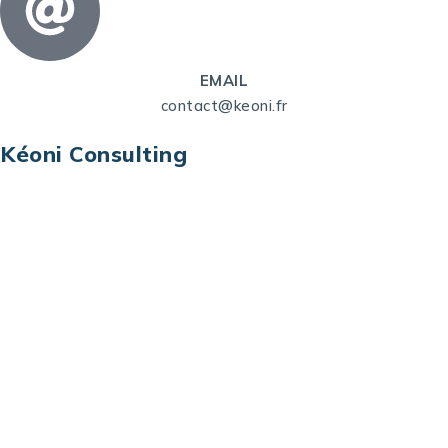
EMAIL
contact@keoni.fr
Kéoni Consulting
Kéoni Consulting est votre partenaire pour la
transformation digitale. Nous vous aidons à
transformer votre modèle économique, à aligner
vos processus opérationnels avec le digital, à
sélectionner les meilleures technologies et à vous
prémunir contre les risques et les menaces à l’ère
du digital.
Adresse : Tour La grande Arche – Paroi Nord
92044 Paris La Défense – France