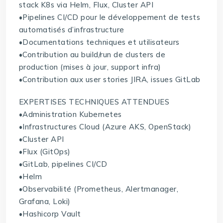
stack K8s via Helm, Flux, Cluster API
•Pipelines CI/CD pour le développement de tests
automatisés d’infrastructure
•Documentations techniques et utilisateurs
•Contribution au build/run de clusters de
production (mises à jour, support infra)
•Contribution aux user stories JIRA, issues GitLab
EXPERTISES TECHNIQUES ATTENDUES
•Administration Kubernetes
•Infrastructures Cloud (Azure AKS, OpenStack)
•Cluster API
•Flux (GitOps)
•GitLab, pipelines CI/CD
•Helm
•Observabilité (Prometheus, Alertmanager,
Grafana, Loki)
•Hashicorp Vault