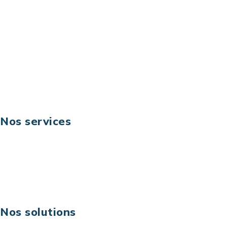
Email: contact@keoni.fr
Téléphone: +33 (0) 1 40 90 30 79
Fax: +33 (0) 1 40 90 30 00
Suivez-nous
Nos services
Business digital
Excellence opérationnelle
Digital & technologies
Risques IT & cybersécurité
Carrières
Nos solutions
Assistance technique sur projet