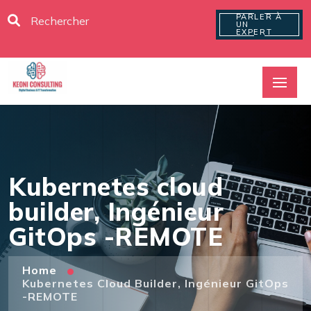
PARLER À
UN
EXPERT
Kubernetes cloud
builder, Ingénieur
GitOps -REMOTE
Home
Kubernetes Cloud Builder, Ingénieur GitOps
-REMOTE