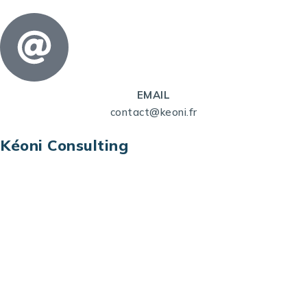
EMAIL
contact@keoni.fr
Kéoni Consulting
Kéoni Consulting est votre partenaire pour la
transformation digitale. Nous vous aidons à
transformer votre modèle économique, à aligner
vos processus opérationnels avec le digital, à
sélectionner les meilleures technologies et à vous
prémunir contre les risques et les menaces à l’ère
du digital.