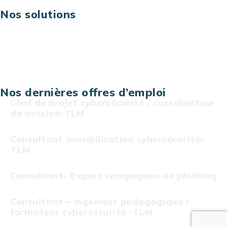
Nos solutions
Assistance technique sur projet
Projet au forfait
Infogérance
Centre de services informatiques
Nos dernières offres d’emploi
Chef de projet cybersécurité / coordinateur
de mission-TLM
Consultant sensibilisation cybersécurité-
TLM
Consultant– Expert campagnes de phishing
Consultant – Ingénieur pédagogique /
formateur cybersécurité -TLM