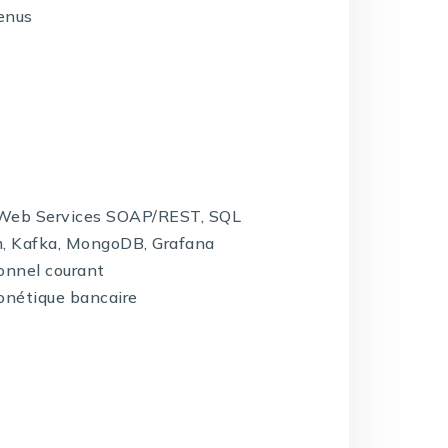
venus
E, Web Services SOAP/REST, SQL
lm, Kafka, MongoDB, Grafana
ionnel courant
monétique bancaire