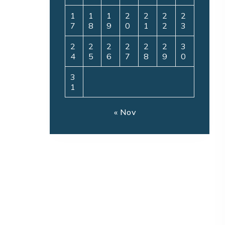
1
1
1
2
2
2
2
7
8
9
0
1
2
3
2
2
2
2
2
2
3
4
5
6
7
8
9
0
3
1
« Nov