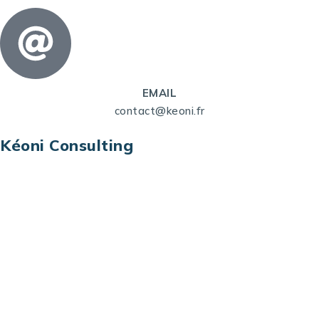
EMAIL
contact@keoni.fr
Kéoni Consulting
Kéoni Consulting est votre partenaire pour la
transformation digitale. Nous vous aidons à
transformer votre modèle économique, à aligner
vos processus opérationnels avec le digital, à
sélectionner les meilleures technologies et à vous
prémunir contre les risques et les menaces à l’ère
du digital.