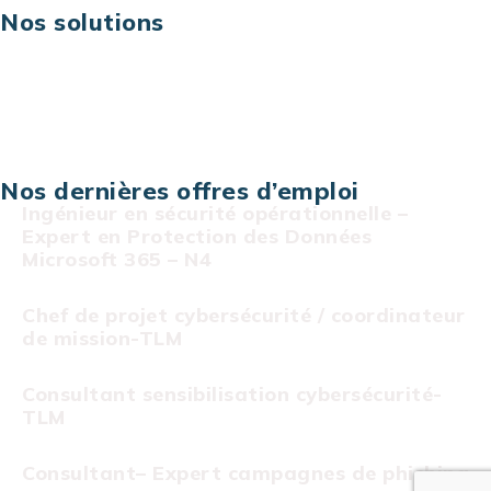
Nos solutions
Assistance technique sur projet
Projet au forfait
Infogérance
Centre de services informatiques
Nos dernières offres d’emploi
Ingénieur en sécurité opérationnelle –
Expert en Protection des Données
Microsoft 365 – N4
Chef de projet cybersécurité / coordinateur
de mission-TLM
Consultant sensibilisation cybersécurité-
TLM
Consultant– Expert campagnes de phishing