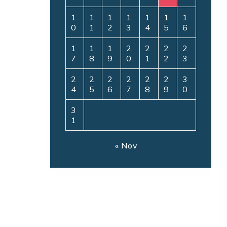
1
1
1
1
1
1
1
0
1
2
3
4
5
6
1
1
1
2
2
2
2
7
8
9
0
1
2
3
2
2
2
2
2
2
3
4
5
6
7
8
9
0
3
1
« Nov