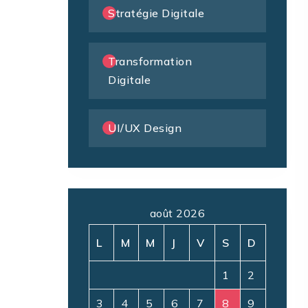
Stratégie Digitale
Transformation
Digitale
UI/UX Design
août 2026
L
M
M
J
V
S
D
1
2
3
4
5
6
7
8
9