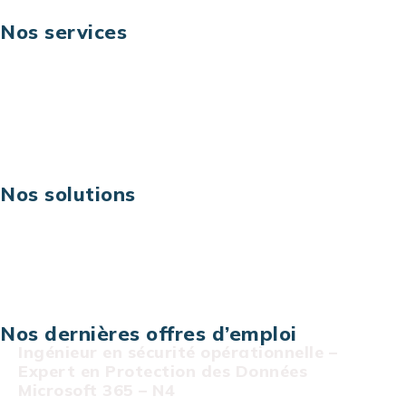
Nos services
Business digital
Excellence opérationnelle
Digital & technologies
Risques IT & cybersécurité
Carrières
Nos solutions
Assistance technique sur projet
Projet au forfait
Infogérance
Centre de services informatiques
Nos dernières offres d’emploi
Ingénieur en sécurité opérationnelle –
Expert en Protection des Données
Microsoft 365 – N4