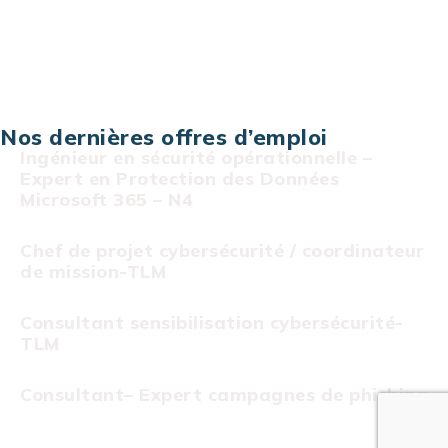
Assistance technique sur projet
Projet au forfait
Infogérance
Centre de services informatiques
Nos dernières offres d’emploi
Ingénieur en sécurité opérationnelle –
Expert en Protection des Données
Microsoft 365 – N4
Chef de projet cybersécurité / coordinateur
de mission-TLM
Consultant sensibilisation cybersécurité-
TLM
Consultant– Expert campagnes de phishing