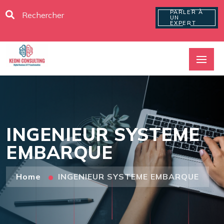
PARLER À
UN
EXPERT
INGENIEUR SYSTEME
EMBARQUE
Home
INGENIEUR SYSTEME EMBARQUE