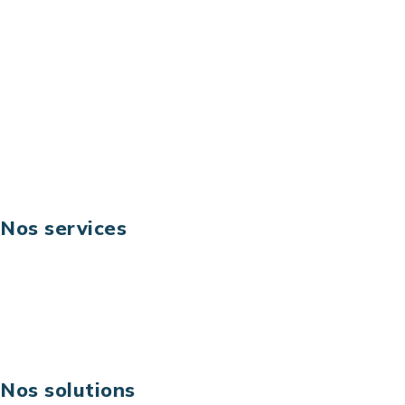
92044 Paris La Défense – France
Email: contact@keoni.fr
Téléphone: +33 (0) 1 40 90 30 79
Fax: +33 (0) 1 40 90 30 00
Suivez-nous
Nos services
Business digital
Excellence opérationnelle
Digital & technologies
Risques IT & cybersécurité
Carrières
Nos solutions