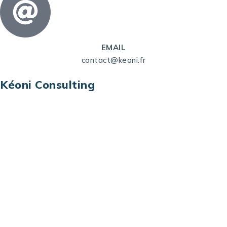
EMAIL
contact@keoni.fr
Kéoni Consulting
Kéoni Consulting est votre partenaire pour la
transformation digitale. Nous vous aidons à
transformer votre modèle économique, à aligner
vos processus opérationnels avec le digital, à
sélectionner les meilleures technologies et à vous
prémunir contre les risques et les menaces à l’ère
du digital.
Adresse : Tour La grande Arche – Paroi Nord