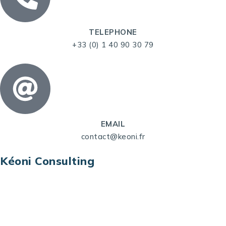
TELEPHONE
+33 (0) 1 40 90 30 79
EMAIL
contact@keoni.fr
Kéoni Consulting
Kéoni Consulting est votre partenaire pour la
transformation digitale. Nous vous aidons à
transformer votre modèle économique, à aligner
vos processus opérationnels avec le digital, à