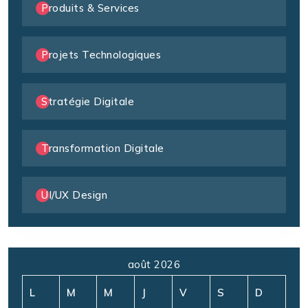
Produits & Services
Projets Technologiques
Stratégie Digitale
Transformation Digitale
UI/UX Design
août 2026
L
M
M
J
V
S
D