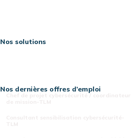
Excellence opérationnelle
Digital & technologies
Risques IT & cybersécurité
Carrières
Nos solutions
Assistance technique sur projet
Projet au forfait
Infogérance
Centre de services informatiques
Nos dernières offres d’emploi
Chef de projet cybersécurité / coordinateur
de mission-TLM
Consultant sensibilisation cybersécurité-
TLM