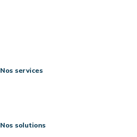
Email: contact@keoni.fr
Téléphone: +33 (0) 1 40 90 30 79
Fax: +33 (0) 1 40 90 30 00
Suivez-nous
Nos services
Business digital
Excellence opérationnelle
Digital & technologies
Risques IT & cybersécurité
Carrières
Nos solutions
Assistance technique sur projet