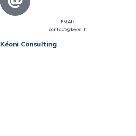
EMAIL
contact@keoni.fr
Kéoni Consulting
Kéoni Consulting est votre partenaire pour la
transformation digitale. Nous vous aidons à
transformer votre modèle économique, à aligner
vos processus opérationnels avec le digital, à
sélectionner les meilleures technologies et à vous
prémunir contre les risques et les menaces à l’ère
du digital.
Adresse : Tour La grande Arche – Paroi Nord
92044 Paris La Défense – France