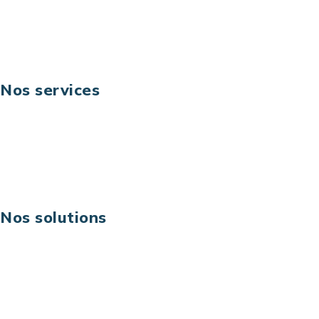
Fax: +33 (0) 1 40 90 30 00
Suivez-nous
Nos services
Business digital
Excellence opérationnelle
Digital & technologies
Risques IT & cybersécurité
Carrières
Nos solutions
Assistance technique sur projet
Projet au forfait
Infogérance
Centre de services informatiques