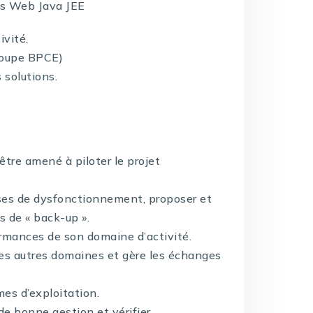
es Web Java JEE
ivité.
Groupe BPCE)
 solutions.
être amené à piloter le projet
auses de dysfonctionnement, proposer et
s de « back-up ».
ormances de son domaine d’activité.
 des autres domaines et gère les échanges
mes d’exploitation.
 de bonne gestion et vérifier