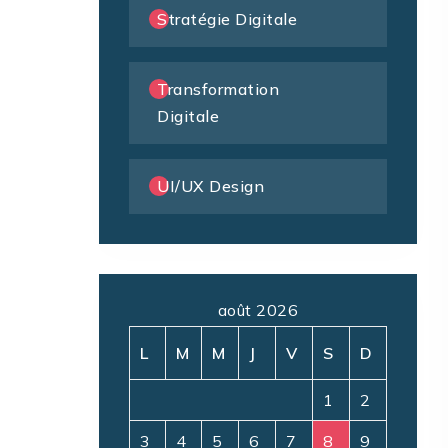
Stratégie Digitale
Transformation
Digitale
UI/UX Design
août 2026
L
M
M
J
V
S
D
1
2
3
4
5
6
7
8
9