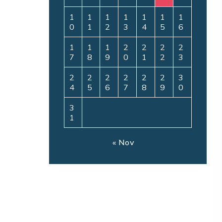
1
1
1
1
1
1
1
0
1
2
3
4
5
6
1
1
1
2
2
2
2
7
8
9
0
1
2
3
2
2
2
2
2
2
3
4
5
6
7
8
9
0
3
1
« Nov