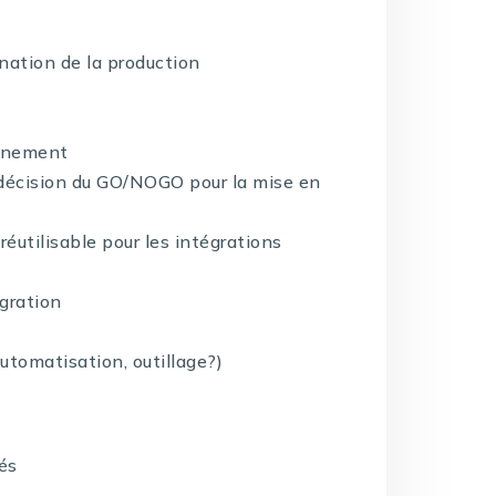
ination de la production
onnement
a décision du GO/NOGO pour la mise en
réutilisable pour les intégrations
égration
automatisation, outillage?)
és