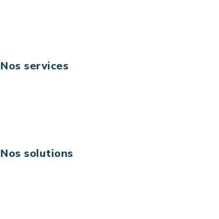
Fax: +33 (0) 1 40 90 30 00
Suivez-nous
Nos services
Business digital
Excellence opérationnelle
Digital & technologies
Risques IT & cybersécurité
Carrières
Nos solutions
Assistance technique sur projet
Projet au forfait
Infogérance
Centre de services informatiques