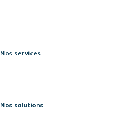
Téléphone: +33 (0) 1 40 90 30 79
Fax: +33 (0) 1 40 90 30 00
Suivez-nous
Nos services
Business digital
Excellence opérationnelle
Digital & technologies
Risques IT & cybersécurité
Carrières
Nos solutions
Assistance technique sur projet
Projet au forfait
Infogérance