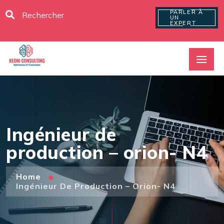
PARLER À
UN
EXPERT
Ingénieur de
production – orion- N4
Home
Ingénieur De Production – Orion- N4