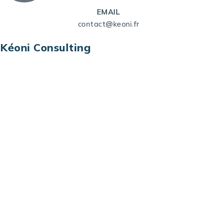
EMAIL
contact@keoni.fr
Kéoni Consulting
Kéoni Consulting est votre partenaire pour la
transformation digitale. Nous vous aidons à
transformer votre modèle économique, à aligner
vos processus opérationnels avec le digital, à
sélectionner les meilleures technologies et à vous
prémunir contre les risques et les menaces à l’ère
du digital.
Adresse : Tour La grande Arche – Paroi Nord
92044 Paris La Défense – France
Email: contact@keoni.fr