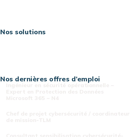
Risques IT & cybersécurité
Carrières
Nos solutions
Assistance technique sur projet
Projet au forfait
Infogérance
Centre de services informatiques
Nos dernières offres d’emploi
Ingénieur en sécurité opérationnelle –
Expert en Protection des Données
Microsoft 365 – N4
Chef de projet cybersécurité / coordinateur
de mission-TLM
Consultant sensibilisation cybersécurité-