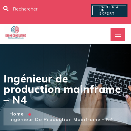
PARLER À
UN
EXPERT
Ingénieur de
production mainframe
– N4
Home
Ingénieur De Production Mainframe – N4