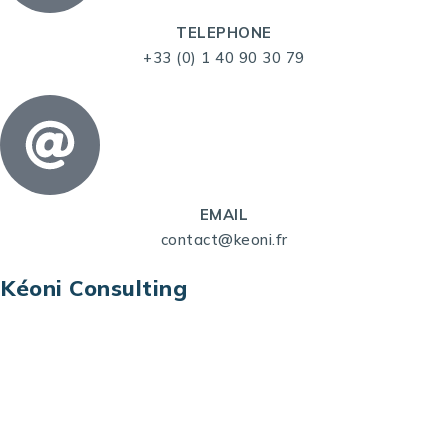
TELEPHONE
+33 (0) 1 40 90 30 79
EMAIL
contact@keoni.fr
Kéoni Consulting
Kéoni Consulting est votre partenaire pour la
transformation digitale. Nous vous aidons à
transformer votre modèle économique, à aligner
vos processus opérationnels avec le digital, à
sélectionner les meilleures technologies et à vous