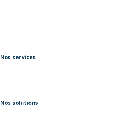
Email: contact@keoni.fr
Téléphone: +33 (0) 1 40 90 30 79
Fax: +33 (0) 1 40 90 30 00
Suivez-nous
Nos services
Business digital
Excellence opérationnelle
Digital & technologies
Risques IT & cybersécurité
Carrières
Nos solutions
Assistance technique sur projet