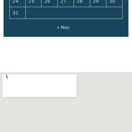
24
25
26
27
28
29
30
31
« Nov