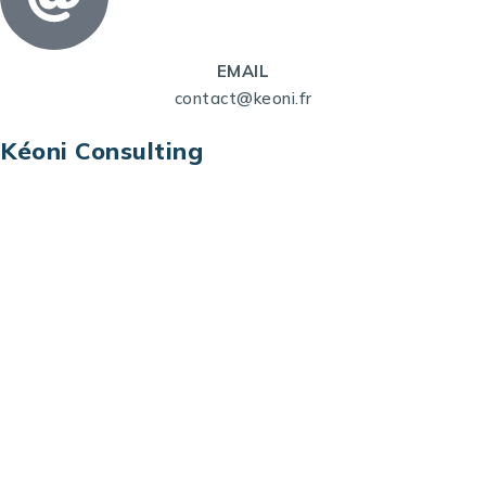
EMAIL
contact@keoni.fr
Kéoni Consulting
Kéoni Consulting est votre partenaire pour la
transformation digitale. Nous vous aidons à
transformer votre modèle économique, à aligner
vos processus opérationnels avec le digital, à
sélectionner les meilleures technologies et à vous
prémunir contre les risques et les menaces à l’ère
du digital.
Adresse : Tour La grande Arche – Paroi Nord
92044 Paris La Défense – France